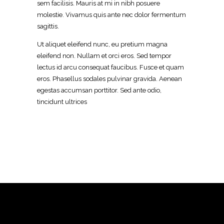
sem facilisis. Mauris at mi in nibh posuere
molestie. Vivamus quis ante nec dolor fermentum
sagittis.
Ut aliquet eleifend nunc, eu pretium magna
eleifend non. Nullam et orci eros. Sed tempor
lectus id arcu consequat faucibus. Fusce et quam
eros. Phasellus sodales pulvinar gravida. Aenean
egestas accumsan porttitor. Sed ante odio,
tincidunt ultrices