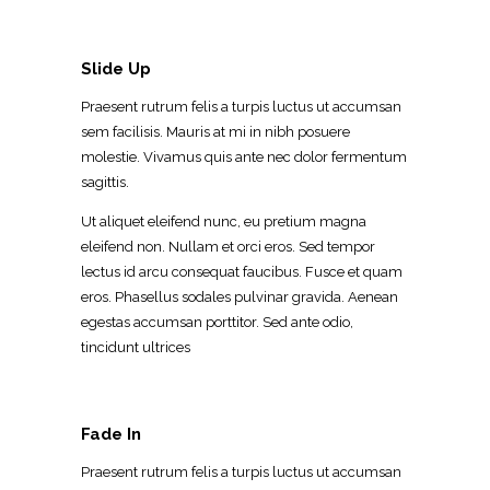
Slide Up
Praesent rutrum felis a turpis luctus ut accumsan
sem facilisis. Mauris at mi in nibh posuere
molestie. Vivamus quis ante nec dolor fermentum
sagittis.
Ut aliquet eleifend nunc, eu pretium magna
eleifend non. Nullam et orci eros. Sed tempor
lectus id arcu consequat faucibus. Fusce et quam
eros. Phasellus sodales pulvinar gravida. Aenean
egestas accumsan porttitor. Sed ante odio,
tincidunt ultrices
Fade In
Praesent rutrum felis a turpis luctus ut accumsan