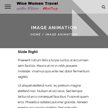
IMAGE ANIMATION
HOME
/
IMAGE ANIMATION
Slide Right
Praesent rutrum felis a turpis luctus ut accumsan
sem facilisis. Mauris at mi in nibh posuere
molestie. Vivamus quis ante nec dolor fermentum
sagittis.
Ut aliquet eleifend nunc, eu pretium magna
eleifend non. Nullam et orci eros. Sed tempor
lectus id arcu consequat faucibus. Fusce et quam
eros. Phasellus sodales pulvinar gravida. Aenean
egestas accumsan porttitor. Sed ante odio,